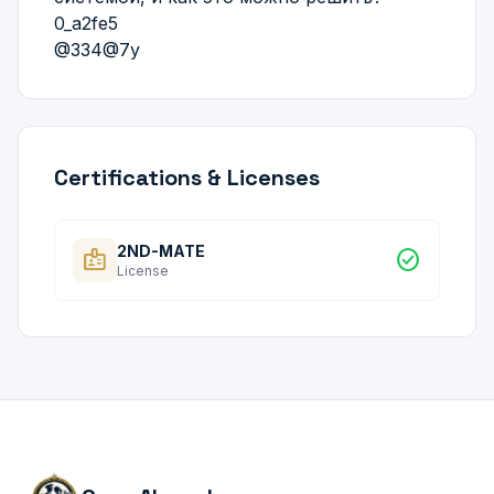
0_a2fe5
@334@7y
Certifications & Licenses
2ND-MATE
badge
check_circle
License