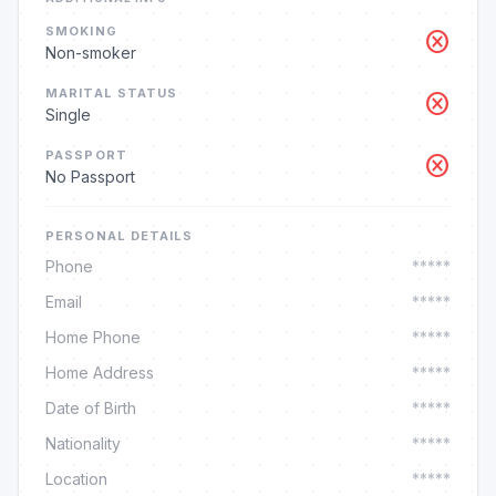
SMOKING
cancel
Non-smoker
MARITAL STATUS
cancel
Single
PASSPORT
cancel
No Passport
PERSONAL DETAILS
Phone
*****
Email
*****
Home Phone
*****
Home Address
*****
Date of Birth
*****
Nationality
*****
Location
*****