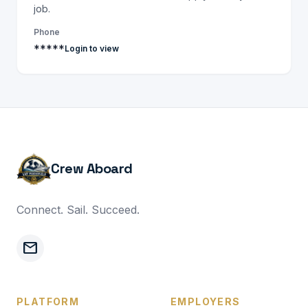
job.
Phone
*****
Login to view
Crew Aboard
Connect. Sail. Succeed.
mail
PLATFORM
EMPLOYERS