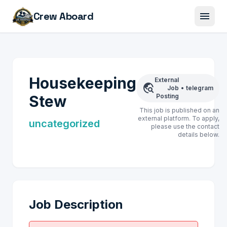
menu
Crew Aboard
Housekeeping
External
travel_explore
Job
•
telegram
Stew
Posting
This job is published on an
external platform. To apply,
uncategorized
please use the contact
details below.
Job Description